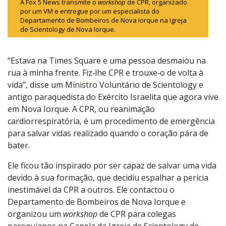
A Fox 5 News transmite o
workshop
de CPR, organizado
por um VM e entregue por um especialista do
Departamento de Bombeiros de Nova Iorque na Igreja
de Scientology de Nova Iorque.
“Estava na Times Square e uma pessoa desmaiou na
rua à minha frente. Fiz‑lhe CPR e trouxe‑o de volta à
vida”, disse um Ministro Voluntário de Scientology e
antigo paraquedista do Exército Israelita que agora vive
em Nova Iorque. A CPR, ou reanimação
cardiorrespiratória, é um procedimento de emergência
para salvar vidas realizado quando o coração pára de
bater.
Ele ficou tão inspirado por ser capaz de salvar uma vida
devido à sua formação, que decidiu espalhar a perícia
inestimável da CPR a outros. Ele contactou o
Departamento de Bombeiros de Nova Iorque e
organizou um
workshop
de CPR para colegas
paroquianos na Capela da Igreja de Scientology de