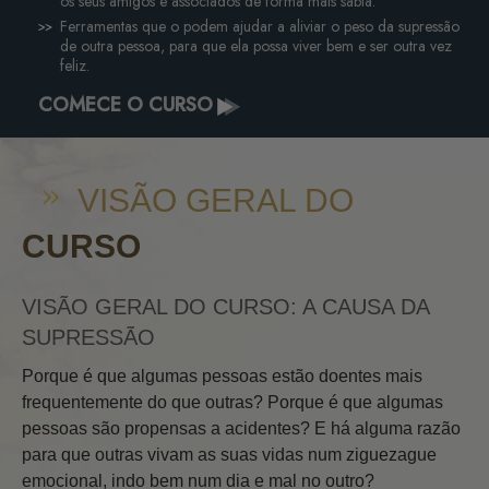
os seus amigos e associados de forma mais sábia.
Ferramentas que o podem ajudar a aliviar o peso da supressão
de outra pessoa, para que ela possa viver bem e ser outra vez
feliz.
COMECE O CURSO
VISÃO GERAL DO
CURSO
VISÃO GERAL DO CURSO: A CAUSA DA
SUPRESSÃO
Porque é que algumas pessoas estão doentes mais
frequentemente do que outras? Porque é que algumas
pessoas são propensas a acidentes? E há alguma razão
para que outras vivam as suas vidas num ziguezague
emocional, indo bem num dia e mal no outro?