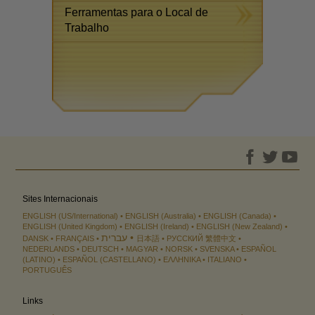
Ferramentas para o Local de
Trabalho
Sites Internacionais
ENGLISH (US/International)
ENGLISH (Australia)
ENGLISH (Canada)
ENGLISH (United Kingdom)
ENGLISH (Ireland)
ENGLISH (New Zealand)
עברית
DANSK
FRANÇAIS
日本語
РУССКИЙ
繁體中文
NEDERLANDS
DEUTSCH
MAGYAR
NORSK
SVENSKA
ESPAÑOL
(LATINO)
ESPAÑOL (CASTELLANO)
ΕΛΛΗΝΙΚA
ITALIANO
PORTUGUÊS
Links