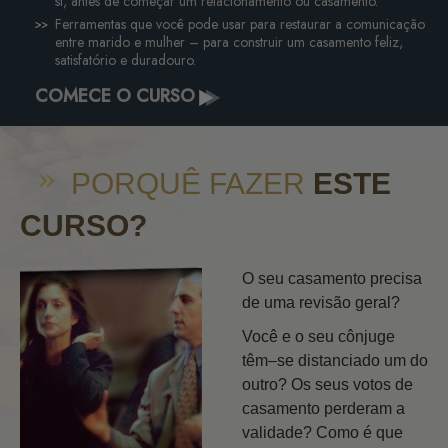
si, antes de começar um relacionamento ou casamento.
Ferramentas que você pode usar para restaurar a comunicação
entre marido e mulher – para construir um casamento feliz,
satisfatório e duradouro.
COMECE O CURSO
PORQUÊ FAZER
ESTE
CURSO?
O seu casamento precisa
de uma revisão geral?
Você e o seu cônjuge
têm–se distanciado um do
outro? Os seus votos de
casamento perderam a
validade? Como é que