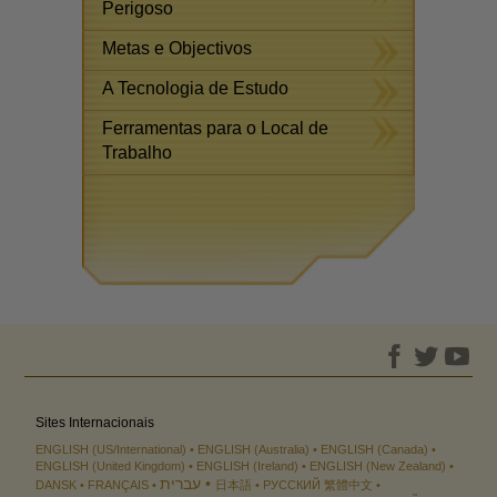
Perigoso
Metas e Objectivos
A Tecnologia de Estudo
Ferramentas para o Local de
Trabalho
Sites Internacionais
ENGLISH (US/International)
ENGLISH (Australia)
ENGLISH (Canada)
ENGLISH (United Kingdom)
ENGLISH (Ireland)
ENGLISH (New Zealand)
עברית
DANSK
FRANÇAIS
日本語
РУССКИЙ
繁體中文