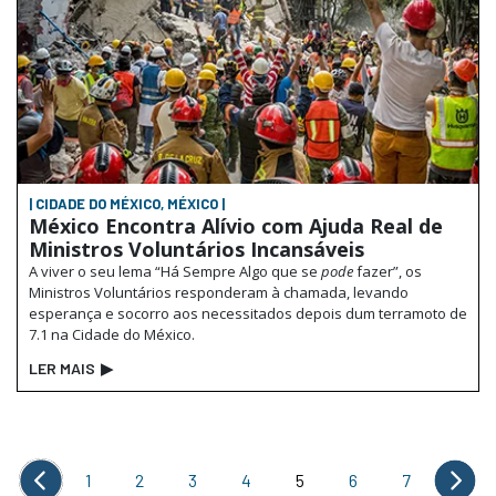
| CIDADE DO MÉXICO, MÉXICO |
México Encontra Alívio com Ajuda Real de
Ministros Voluntários Incansáveis
A viver o seu lema “Há Sempre Algo que se
pode
fazer”, os
Ministros Voluntários responderam à chamada, levando
esperança e socorro aos necessitados depois dum terramoto de
7.1 na Cidade do México.
LER MAIS
▶
1
2
3
4
5
6
7