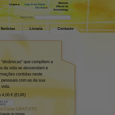
Website
Língua
Log–in no Curso
Oficial de
On–line
Scientology
PROCURA
Notícias
Livraria
Contacto
es
ou “dinâmicas” que compõem a
os da vida se desvendam e
rmações contidas neste
as pessoais com as da sua
 vida.
a
4,00 € (EUR)
 o Curso GRATUITO
ratuito do folheto