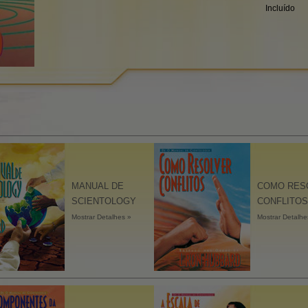
Incluído
As Dinâmicas da Existência
A Escala de Tom Emocional
A Ética e as Condições
Fundamentos das Relações
Públicas
Como Resolver Conflitos
Integridade e Honestidade
MANUAL DE
COMO RES
Investigações
SCIENTOLOGY
CONFLITOS
Mostrar Detalhes »
Mostrar Detalhe
Casamento
Soluções para um Ambiente
Perigoso
Metas e Objectivos