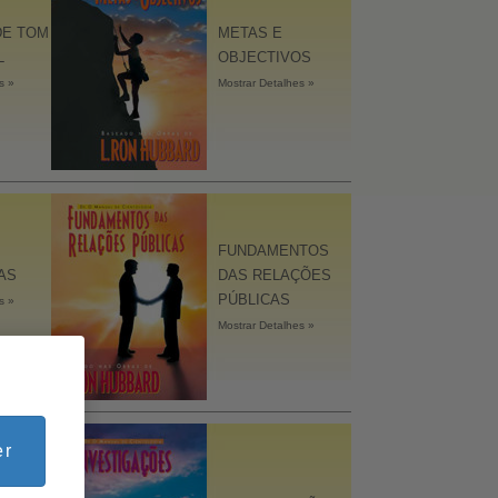
DE TOM
METAS E
L
OBJECTIVOS
s »
Mostrar Detalhes »
FUNDAMENTOS
AS
DAS RELAÇÕES
PÚBLICAS
s »
Mostrar Detalhes »
er