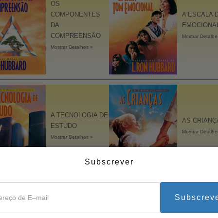
A Tecnologia de Estudo
OS
COMPONENTES
A ESCALA 
Ferramentas para o Local de
DA
EMOCIONA
Trabalho
COMPREENSÃO
Mostrar Detalhe
Mostrar Detalhes »
A TECNOLOGIA DE
AS CRIANÇ
ESTUDO
Mostrar Detalhe
Mostrar Detalhes »
Subscrever
Subscrev
BÁSICOS DE