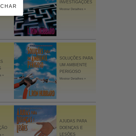
O
INVESTIGAÇÕES
ECHAR
s »
Mostrar Detalhes »
SOLUÇÕES PARA
AS
UM AMBIENTE
S
PERIGOSO
s »
Mostrar Detalhes »
AJUDAS PARA
ÇÃO
DOENÇAS E
LESÕES
s »