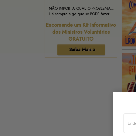
NÃO IMPORTA QUAL O PROBLEMA...
Há sempre algo que se PODE fazer!
Encomende um Kit Informativo
dos Ministros Voluntários
GRATUITO
Saiba Mais »