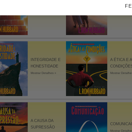
CASAMENT
ORGANIZAR
F
Mostrar Detalhe
Mostrar Detalhes »
INTEGRIDADE E
A ÉTICA E 
HONESTIDADE
CONDIÇÕE
Mostrar Detalhes »
Mostrar Detalhe
A CAUSA DA
COMUNICA
SUPRESSÃO
Mostrar Detalhe