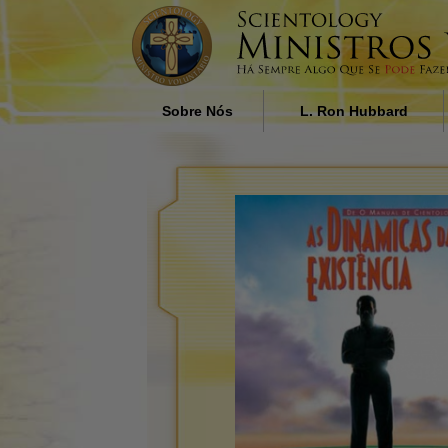
Sobre Nós
L. Ron Hubbard
Quem são os Ministros
A Influência da Religião n
Voluntários?
Sociedade de L. Ron Hub
Porque é que Nós Ajudamos