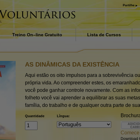
Partilhe
Treino On–line Gratuito
Lista de Cursos
a
Introdução
bard
Respostas às Drogas
AS DINÂMICAS DA EXISTÊNCIA
Ajudas para Doenças e Lesõ
Aqui estão os oito impulsos para a sobrevivência 
própria vida. Ao compreender estes, os emaranhad
Básicos da Organização
você pode ganhar controle novamente. Com as info
A Causa da Supressão
folheto você vai aprender a equilibrar as suas met
família, do trabalho e de qualquer outra parte de sua
Crianças
Brochur
Quantidade
Língua:
Comunicar eficazmente
Comece
Os Componentes da
Compreensão
Download G