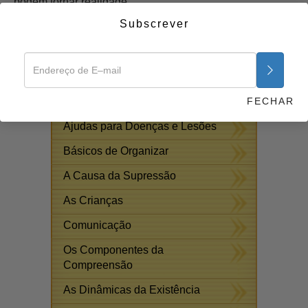
podem tornar realidade.
Subscrever
Comece Agora >>
CURSOS ON–LINE
GRATUITOS
FECHAR
Respostas às Drogas
Ajudas para Doenças e Lesões
Básicos de Organizar
A Causa da Supressão
As Crianças
Comunicação
Os Componentes da
Compreensão
As Dinâmicas da Existência