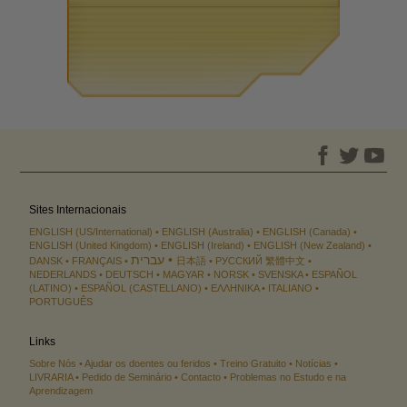
Sites Internacionais
ENGLISH (US/International)
ENGLISH (Australia)
ENGLISH (Canada)
ENGLISH (United Kingdom)
ENGLISH (Ireland)
ENGLISH (New Zealand)
עברית
DANSK
FRANÇAIS
日本語
РУССКИЙ
繁體中文
NEDERLANDS
DEUTSCH
MAGYAR
NORSK
SVENSKA
ESPAÑOL
(LATINO)
ESPAÑOL (CASTELLANO)
ΕΛΛΗΝΙΚA
ITALIANO
PORTUGUÊS
Links
Sobre Nós
Ajudar os doentes ou feridos
Treino Gratuito
Notícias
LIVRARIA
Pedido de Seminário
Contacto
Problemas no Estudo e na
Aprendizagem