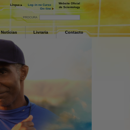
Website Oficial
Língua
Log–in no Curso
de Scientology
On–line
PROCURA
Notícias
Livraria
Contacto
es
ay
deo