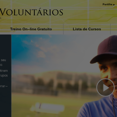
Partilhe
Treino On–line Gratuito
Lista de Cursos
a
Introdução
bard
Respostas às Drogas
 seu
Ajudas para Doenças e Lesõ
o.
tirem
Básicos da Organização
rupos
A Causa da Supressão
ivrar–
Crianças
Pl
Comunicar eficazmente
Vi
Os Componentes da
Compreensão