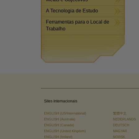
A Tecnologia de Estudo
Ferramentas para o Local de
Trabalho
Sites Internacionais
ENGLISH (US/International)
繁體中文
ENGLISH (Australia)
NEDERLANDS
ENGLISH (Canada)
DEUTSCH
ENGLISH (United Kingdom)
MAGYAR
ENGLISH (Ireland)
NORSK