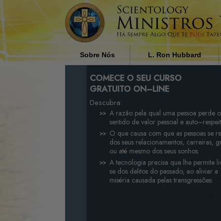
Sobre Nós
L. Ron Hubbard
Quem são os Ministros
A Influência da Religião n
COMECE O SEU CURSO
Voluntários?
Sociedade de L. Ron Hub
GRATUITO ON–LINE
Descubra:
Porque é que Nós Ajudamos
A razão pela qual uma pessoa perde o
sentido de valor pessoal e auto–respeit
O que causa com que as pessoas se re
dos seus relacionamentos, carreiras, g
ou até mesmo dos seus sonhos.
A tecnologia precisa que lhe permite l
se dos delitos do passado, ao aliviar a
miséria causada pelas transgressões.