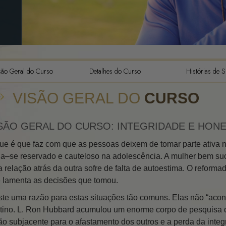
As Dinâmicas da Existência
A Escala de Tom Emocional
A Ética e as Condições
são Geral do Curso
Detalhes do Curso
Histórias de 
Fundamentos das Relações
Públicas
VISÃO GERAL DO
CURSO
Como Resolver Conflitos
Integridade e Honestidade
SÃO GERAL DO CURSO: INTEGRIDADE E HON
Investigações
ue é que faz com que as pessoas deixem de tomar parte ativa
na–se reservado e cauteloso na adolescência. A mulher bem su
Casamento
 relação atrás da outra sofre de falta de autoestima. O reformad
 lamenta as decisões que tomou.
Soluções para um Ambiente
Perigoso
ste uma razão para estas situações tão comuns. Elas não “a
Metas e Objectivos
tino. L. Ron Hubbard acumulou um enorme corpo de pesquisa q
ão subjacente para o afastamento dos outros e a perda da integ