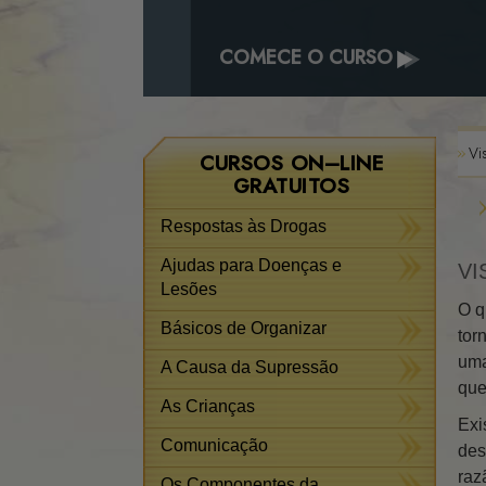
COMECE O CURSO
Vi
CURSOS ON–LINE
GRATUITOS
Respostas às Drogas
Ajudas para Doenças e
VI
Lesões
O q
Básicos de Organizar
tor
uma
A Causa da Supressão
que
As Crianças
Exi
Comunicação
des
raz
Os Componentes da