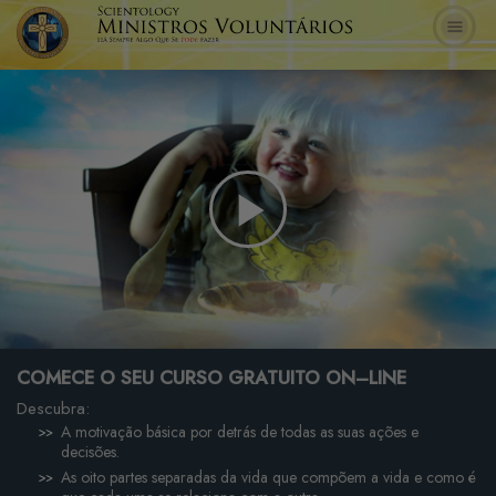
Play
Video
COMECE O SEU CURSO GRATUITO ON–LINE
Descubra:
A motivação básica por detrás de todas as suas ações e
decisões.
As oito partes separadas da vida que compõem a vida e como é