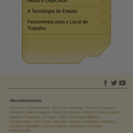
Metas e Objectivos
A Tecnologia de Estudo
Ferramentas para o Local de
Trabalho
Sites Internacionais
ENGLISH (US/International)
ENGLISH (Australia)
ENGLISH (Canada)
ENGLISH (United Kingdom)
ENGLISH (Ireland)
ENGLISH (New Zealand)
עברית
DANSK
FRANÇAIS
日本語
РУССКИЙ
繁體中文
NEDERLANDS
DEUTSCH
MAGYAR
NORSK
SVENSKA
ESPAÑOL
(LATINO)
ESPAÑOL (CASTELLANO)
ΕΛΛΗΝΙΚA
ITALIANO
PORTUGUÊS