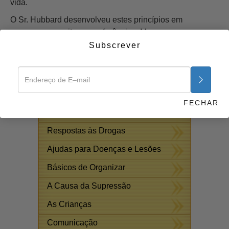
vida.
O Sr. Hubbard desenvolveu estes princípios em
numerosos escritos e conferências. Mas o que se segue
representa a essência do assunto e uma abordagem
Subscrever
prática a viver com êxito, usada por milhões de pessoas.
Comece Agora >>
CURSOS ON–LINE
FECHAR
GRATUITOS
Respostas às Drogas
Ajudas para Doenças e Lesões
Básicos de Organizar
A Causa da Supressão
As Crianças
Comunicação