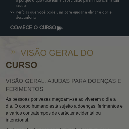
e porque é que você tem a capacidade para influenciar a sua
saúde.
Perícias que você pode usar para ajudar a aliviar a dor e
desconforto.
COMECE O CURSO
VISÃO GERAL DO
CURSO
VISÃO GERAL: AJUDAS PARA DOENÇAS E
FERIMENTOS
As pessoas por vezes magoam–se ao viverem o dia a
dia. O corpo humano está sujeito a doenças, ferimentos e
a vários contratempos de carácter acidental ou
intencional.